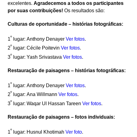
excelentes.
Agradecemos a todos os participantes
por suas contribuições!
Os resultados são:
Culturas de oportunidade – histórias fotográficas
:
º
1
lugar:
Anthony Denayer
Ver fotos
.
º
2
lugar:
Cécile Poitevin
Ver fotos
.
º
3
lugar:
Yash Srivastava
Ver fotos
.
Restauração de paisagens – histórias fotográficas
:
º
1
lugar:
Anthony Denayer
Ver fotos
.
º
2
lugar:
Ana Willmann
Ver fotos
.
º
3
lugar:
Waqar Ul Hassan Tareen
Ver fotos
.
Restauração de paisagens – fotos individuais
:
º
1
lugar:
Husnul Khotimah
Ver foto
.