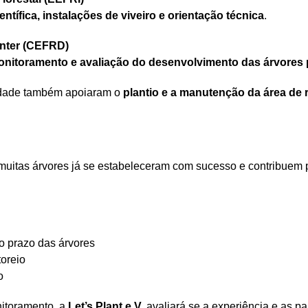
entífica, instalações de viveiro e orientação técnica
.
enter (CEFRD)
nitoramento e avaliação do desenvolvimento das árvores 
idade também apoiaram o
plantio e a manutenção da área de 
, muitas árvores já se estabeleceram com sucesso e contribuem
o prazo das árvores
toreio
o
itoramento, a
Let’s Plant e.V.
avaliará se a experiência e as p