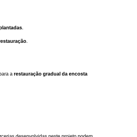
plantadas
.
restauração
.
 para a
restauração gradual da encosta
arcerias desenvolvidas neste projeto podem