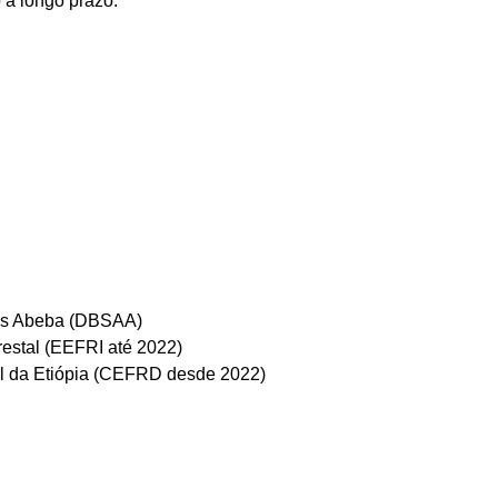
 a longo prazo.
is Abeba (DBSAA)
restal (EEFRI até 2022)
al da Etiópia (CEFRD desde 2022)