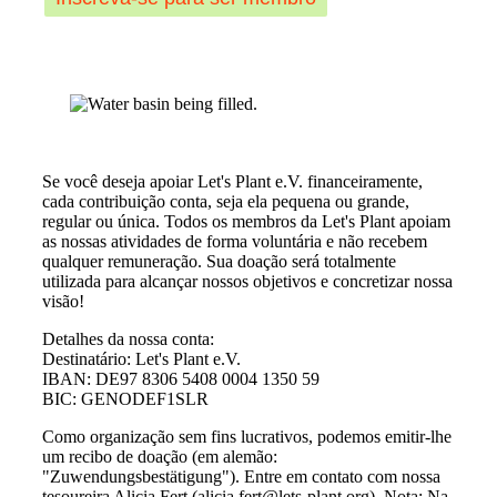
Se você deseja apoiar Let's Plant e.V. financeiramente,
cada contribuição conta, seja ela pequena ou grande,
regular ou única. Todos os membros da Let's Plant apoiam
as nossas atividades de forma voluntária e não recebem
qualquer remuneração. Sua doação será totalmente
utilizada para alcançar nossos objetivos e concretizar nossa
visão!
Detalhes da nossa conta:
Destinatário: Let's Plant e.V.
IBAN: DE97 8306 5408 0004 1350 59
BIC: GENODEF1SLR
Como organização sem fins lucrativos, podemos emitir-lhe
um recibo de doação (em alemão:
"Zuwendungsbestätigung"). Entre em contato com nossa
tesoureira Alicia Fert (alicia.fert@lets-plant.org). Nota: Na