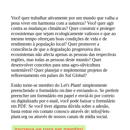
Você quer trabalhar ativamente por um mundo que valha a
pena viver em harmonia com a natureza? Você quer agir
contra as mudanças climáticas? Quer construir e proteger
ecossistemas que sejam ecologicamente valiosos e que ao
mesmo tempo ofereçam boas condições de vida e de
rendimento à população local? Quer promover a
consciência de que a degradação progressiva dos
ecossistemas não afecta apenas as pessoas das respectivas
regiões, mas todas as pessoas deste mundo? Quer
desenvolver conceitos para uma agro-silvicultura
sustentável? Quer planejar e implementar projetos de
reflorestamento em países do Sul Global?
Então torne-se membro do Let's Plant! simplesmente
preenchendo o formulário on-line e enviando-o. Se preferir
preencher um formulário em papel e enviá-lo por correio
ou digitalizado por e-mail, você pode baixar o formulário
em PDF. Se você tiver alguma dúvida sobre a adesão,
basta entrar em contato conosco através de: info@lets-
plant.org ou através de nossos canais de mídia social.
Inscreva-se para ser membro