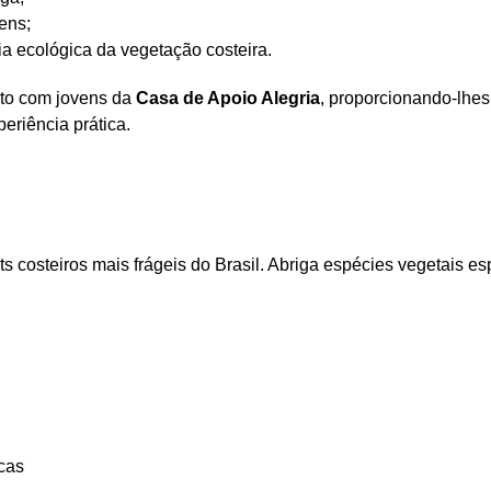
ens;
ia ecológica da vegetação costeira.
nto com jovens da
Casa de Apoio Alegria
, proporcionando-lhes
eriência prática.
s costeiros mais frágeis do Brasil. Abriga espécies vegetais es
cas