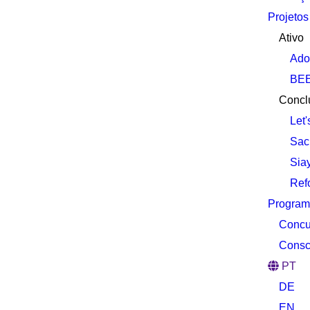
Projetos
Ativo
Adot
BEE
Concl
Let'
Sach
Sia
Ref
Program
Concur
Consc
PT
DE
EN