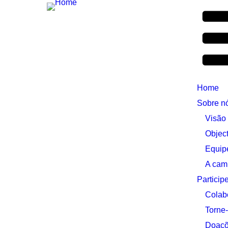
Home
Sobre n
Visão
Object
Equip
A cam
Particip
Colab
Torne
Doaç