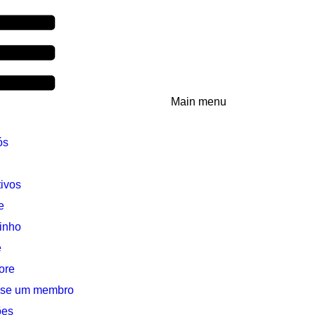
Main menu
ós
ivos
e
inho
e
ore
-se um membro
ões