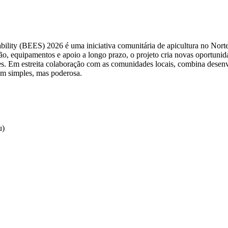
ility (BEES) 2026 é uma iniciativa comunitária de apicultura no Norte
ão, equipamentos e apoio a longo prazo, o projeto cria novas oportuni
ores. Em estreita colaboração com as comunidades locais, combina dese
em simples, mas poderosa.
u)