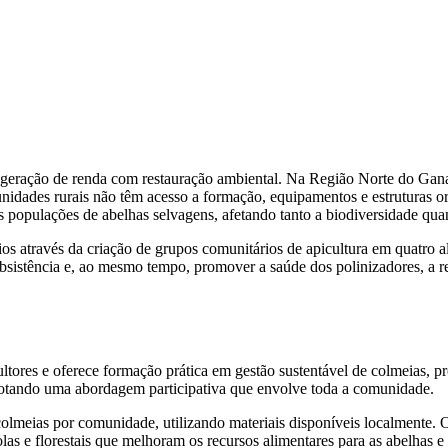
 geração de renda com restauração ambiental. Na Região Norte do Gan
nidades rurais não têm acesso a formação, equipamentos e estruturas o
 populações de abelhas selvagens, afetando tanto a biodiversidade quant
 através da criação de grupos comunitários de apicultura em quatro ald
sistência e, ao mesmo tempo, promover a saúde dos polinizadores, a resi
ultores e oferece formação prática em gestão sustentável de colmeias, 
adotando uma abordagem participativa que envolve toda a comunidade.
 colmeias por comunidade, utilizando materiais disponíveis localmente.
as e florestais que melhoram os recursos alimentares para as abelhas e 