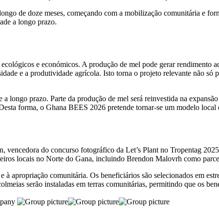
ngo de doze meses, começando com a mobilização comunitária e formaç
dade a longo prazo.
 ecológicos e económicos. A produção de mel pode gerar rendimento adi
sidade e a produtividade agrícola. Isto torna o projeto relevante não só
e a longo prazo. Parte da produção de mel será reinvestida na expansão
 Desta forma, o Ghana BEES 2026 pretende tornar-se um modelo local 
 vencedora do concurso fotográfico da Let’s Plant no Tropentag 2025, q
eiros locais no Norte do Gana, incluindo Brendon Malovrh como parce
l e à apropriação comunitária. Os beneficiários são selecionados em est
olmeias serão instaladas em terras comunitárias, permitindo que os bene