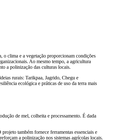
a, o clima e a vegetação proporcionam condições
rganizacionais. Ao mesmo tempo, a agricultura
o a polinização das culturas locais.
eias rurais: Tarikpaa, Jagrido, Chegu e
liência ecológica e práticas de uso da terra mais
produção de mel, colheita e processamento. É dada
 O projeto também fornece ferramentas essenciais e
reforçam a polinização nos sistemas agrícolas locais.