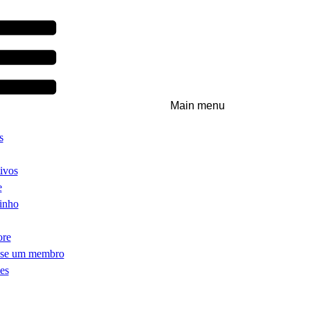
Main menu
s
ivos
e
inho
ore
-se um membro
es