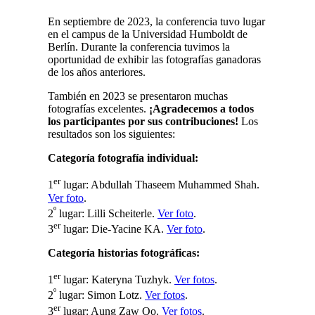
En septiembre de 2023, la conferencia tuvo lugar
en el campus de la Universidad Humboldt de
Berlín. Durante la conferencia tuvimos la
oportunidad de exhibir las fotografías ganadoras
de los años anteriores.
También en 2023 se presentaron muchas
fotografías excelentes.
¡Agradecemos a todos
los participantes por sus contribuciones!
Los
resultados son los siguientes:
Categoría fotografía individual:
er
1
lugar: Abdullah Thaseem Muhammed Shah.
Ver foto
.
º
2
lugar: Lilli Scheiterle.
Ver foto
.
er
3
lugar: Die-Yacine KA.
Ver foto
.
Categoría historias fotográficas:
er
1
lugar: Kateryna Tuzhyk.
Ver fotos
.
º
2
lugar: Simon Lotz.
Ver fotos
.
er
3
lugar: Aung Zaw Oo.
Ver fotos
.