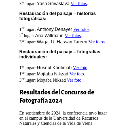
er
3
lugar:
Yash Srivastava
Ver fotos
.
Restauración del paisaje – historias
fotográficas
:
er
1
lugar:
Anthony Denayer
Ver fotos
.
º
2
lugar:
Ana Willmann
Ver fotos
.
er
3
lugar:
Waqar Ul Hassan Tareen
Ver fotos
.
Restauración del paisaje – fotografías
individuales
:
er
1
lugar:
Husnul Khotimah
Ver foto
.
er
1
lugar:
Mojtaba Nikzad
Ver foto
.
er
3
lugar: Mojtaba Nikzad
Ver foto
.
Resultados del Concurso de
Fotografía 2024
En septiembre de 2024, la conferencia tuvo lugar
en el campus de la Universidad de Recursos
Naturales y Ciencias de la Vida de Viena.