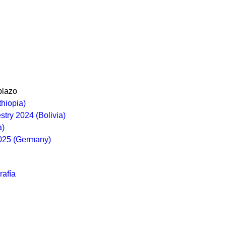
plazo
thiopia)
stry 2024 (Bolivia)
a)
2025 (Germany)
rafía