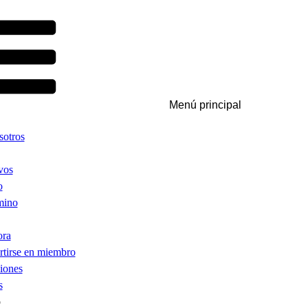
Menú principal
sotros
vos
o
mino
ora
tirse en miembro
iones
s
o