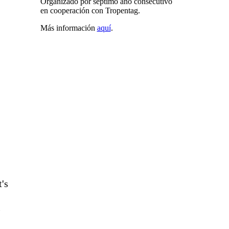
Organizado por séptimo año consecutivo
en cooperación con Tropentag.
Más información
aquí
.
's
l