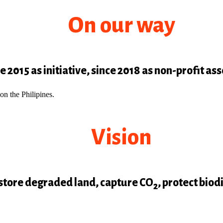
On our way
e 2015 as initiative, since 2018 as non-profit ass
Vision
store degraded land, capture CO
, protect biod
2