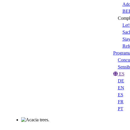
Ado
BEE
Comple
Let'
Sach
Sia
Ref
Program
Concur
Sensib
ES
DE
EN
ES
FR
PT