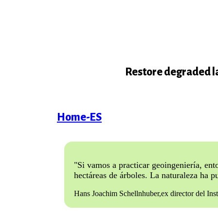
Restore degraded la
Home-ES
"Si vamos a practicar geoingeniería, en
hectáreas de árboles. La naturaleza ha 
Hans Joachim Schellnhuber,ex director del Inst