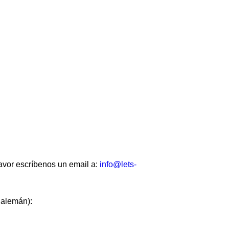
favor escríbenos un email a:
info@lets-
 alemán):