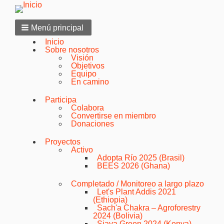
Menú principal
Inicio
Sobre nosotros
Visión
Objetivos
Equipo
En camino
Participa
Colabora
Convertirse en miembro
Donaciones
Proyectos
Activo
Adopta Río 2025 (Brasil)
BEES 2026 (Ghana)
Completado / Monitoreo a largo plazo
Let's Plant Addis 2021
(Ethiopia)
Sach'a Chakra – Agroforestry
2024 (Bolivia)
Siaya Green 2024 (Kenya)