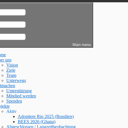
Main menu
ome
er uns
Vision
Ziele
Team
Unterwegs
tmachen
Unterstützung
Mitglied werden
Spenden
ojekte
Aktiv
Adoptiere Rio 2025 (Brasilien)
BEES 2026 (Ghana)
Abgeschlossen / Langzeitbeobachtung