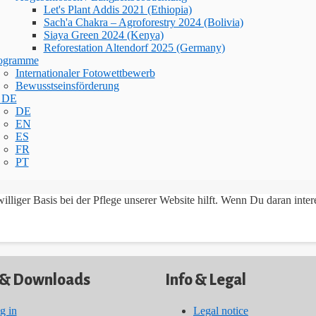
Let's Plant Addis 2021 (Ethiopia)
Sach'a Chakra – Agroforestry 2024 (Bolivia)
Siaya Green 2024 (Kenya)
Reforestation Altendorf 2025 (Germany)
ogramme
Internationaler Fotowettbewerb
Bewusstseinsförderung
DE
DE
EN
ES
FR
PT
lliger Basis bei der Pflege unserer Website hilft. Wenn Du daran interes
 & Downloads
Info & Legal
g in
Legal notice