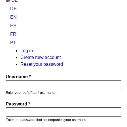
DE
DE
EN
ES
FR
PT
Primary
Log in
(active
Create new account
tab)
tabs
Reset your password
Username
Enter your Let's Plant! username.
Password
Enter the password that accompanies your username.