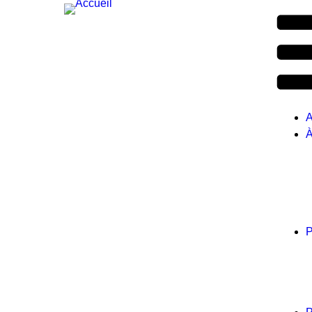
A
À
P