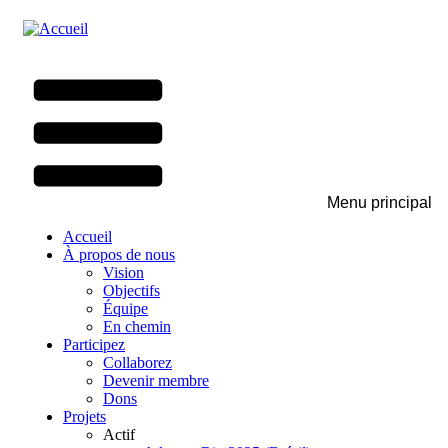
Aller
au
contenu
principal
Menu principal
Accueil
À propos de nous
Vision
Objectifs
Équipe
En chemin
Participez
Collaborez
Devenir membre
Dons
Projets
Actif